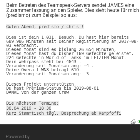
Beim Betreten des Teamspeak-Servers sendet JAMES eine
Zusammenfassung an den Spieler. Dies sieht heute für mich
(predismo) zum Beispiel so aus:
Guten Abend, predismo / chris !
Dies ist dein 1.031. Besuch. Du hast hier bereits
689.986 Minuten seit Deiner Registrierung am 2017-08-
03 verbracht.
Diesen Monat sind es bislang 26.654 Minuten.
Diesen Monat hast du bisher 169 Gefechte geleistet.
224 Gefechte in World of Tanks im LETZTEN Monat.
Dein Wehrpass steht bei 4643 .
Veränderung seit Monatsanfang: +4 .
Deine Overall-WN8 beträgt 610.
Veränderung seit Monatsanfang: +3.
Dieses Projekt unterstützen.
Du hast Premium-Status bis 2019-08-01!
DANKE von der ganzen Crew!
Die nächsten Termine:
30.04.2019 - 18:30
Kurz Stammtisch tägl. Besprechung ab Kampfoffi
0
Powered by