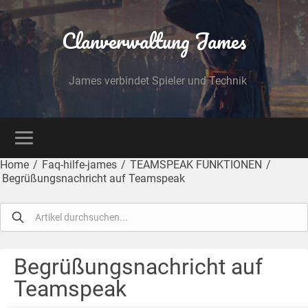
Clanverwaltung James
James verbindet Spieler und Technik
Home
/
Faq-hilfe-james
/
TEAMSPEAK FUNKTIONEN
/
Begrüßungsnachricht auf Teamspeak
Begrüßungsnachricht auf
Teamspeak