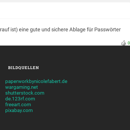
 drauf ist) eine gute und sichere Ablage für Passwörter
0
BILDQUELLEN
paperworkbynicolefabert.de
wargaming.net
shutterstock.com
de.123rf.com
freeart.com
pixabay.com