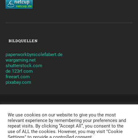
BILDQUELLEN
paperworkbynicolefabert.de
wargaming.net
shutterstock.com
de.123rf.com
freeart.com
pixabay.com
© 2026
CLANVERWALTUNG JAMES
CLAN - TAKTIK -
ORGANISATION -
We use cookies on our website to give you the most
JAMES
-
IMPRESSUM
-
DATENSCHUTZERKLÄRUNG
-
DISCLAIMER
relevant experience by remembering your preferences and
repeat visits. By clicking “Accept All”, you consent to the
POWERED BY APACHE, PHP, MYSQL,
WORDPRESS
,
use of ALL the cookies. However, you may visit "Cookie
SYDNEY
AND A LOT OF LOVE.
Settings" to provide a controlled consent.
THEME ERSTELLT VON
ANDERS NORÉN