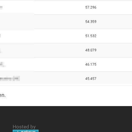
en.
Hosted by