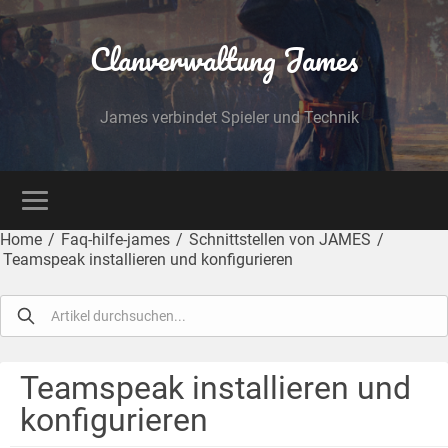
Clanverwaltung James
James verbindet Spieler und Technik
Home
/
Faq-hilfe-james
/
Schnittstellen von JAMES
/
Teamspeak installieren und konfigurieren
Teamspeak installieren und
konfigurieren