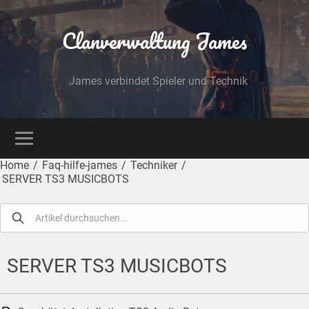
Clanverwaltung James
James verbindet Spieler und Technik
Home
/
Faq-hilfe-james
/
Techniker
/
SERVER TS3 MUSICBOTS
SERVER TS3 MUSICBOTS